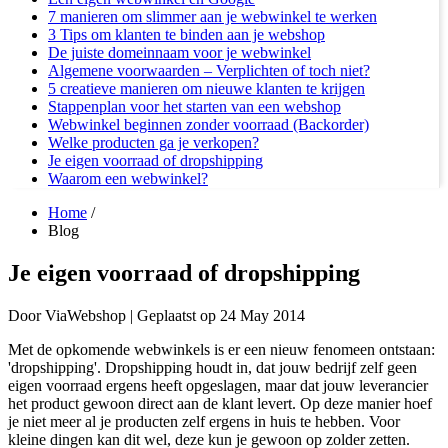
7 manieren om slimmer aan je webwinkel te werken
3 Tips om klanten te binden aan je webshop
De juiste domeinnaam voor je webwinkel
Algemene voorwaarden – Verplichten of toch niet?
5 creatieve manieren om nieuwe klanten te krijgen
Stappenplan voor het starten van een webshop
Webwinkel beginnen zonder voorraad (Backorder)
Welke producten ga je verkopen?
Je eigen voorraad of dropshipping
Waarom een webwinkel?
Home
/
Blog
Je eigen voorraad of dropshipping
Door
ViaWebshop |
Geplaatst op
24 May 2014
Met de opkomende webwinkels is er een nieuw fenomeen ontstaan:
'dropshipping'. Dropshipping houdt in, dat jouw bedrijf zelf geen
eigen voorraad ergens heeft opgeslagen, maar dat jouw leverancier
het product gewoon direct aan de klant levert. Op deze manier hoef
je niet meer al je producten zelf ergens in huis te hebben. Voor
kleine dingen kan dit wel, deze kun je gewoon op zolder zetten.