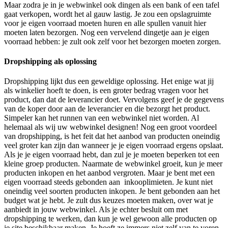
Maar zodra je in je webwinkel ook dingen als een bank of een tafel
gaat verkopen, wordt het al gauw lastig. Je zou een opslagruimte
voor je eigen voorraad moeten huren en alle spullen vanuit hier
moeten laten bezorgen. Nog een vervelend dingetje aan je eigen
voorraad hebben: je zult ook zelf voor het bezorgen moeten zorgen.
Dropshipping als oplossing
Dropshipping lijkt dus een geweldige oplossing. Het enige wat jij
als winkelier hoeft te doen, is een groter bedrag vragen voor het
product, dan dat de leverancier doet. Vervolgens geef je de gegevens
van de koper door aan de leverancier en die bezorgt het product.
Simpeler kan het runnen van een webwinkel niet worden. Al
helemaal als wij uw webwinkel designen! Nog een groot voordeel
van dropshipping, is het feit dat het aanbod van producten oneindig
veel groter kan zijn dan wanneer je je eigen voorraad ergens opslaat.
Als je je eigen voorraad hebt, dan zul je je moeten beperken tot een
kleine groep producten. Naarmate de webwinkel groeit, kun je meer
producten inkopen en het aanbod vergroten. Maar je bent met een
eigen voorraad steeds gebonden aan inkooplimieten. Je kunt niet
oneindig veel soorten producten inkopen. Je bent gebonden aan het
budget wat je hebt. Je zult dus keuzes moeten maken, over wat je
aanbiedt in jouw webwinkel. Als je echter besluit om met
dropshipping te werken, dan kun je wel gewoon alle producten op
je site beschikbaar maken. Je hoeft ze immers niet zelf van te voren