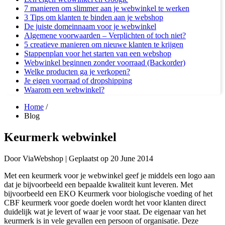
7 manieren om slimmer aan je webwinkel te werken
3 Tips om klanten te binden aan je webshop
De juiste domeinnaam voor je webwinkel
Algemene voorwaarden – Verplichten of toch niet?
5 creatieve manieren om nieuwe klanten te krijgen
Stappenplan voor het starten van een webshop
Webwinkel beginnen zonder voorraad (Backorder)
Welke producten ga je verkopen?
Je eigen voorraad of dropshipping
Waarom een webwinkel?
Home
/
Blog
Keurmerk webwinkel
Door
ViaWebshop |
Geplaatst op
20 June 2014
Met een keurmerk voor je webwinkel geef je middels een logo aan
dat je bijvoorbeeld een bepaalde kwaliteit kunt leveren. Met
bijvoorbeeld een EKO Keurmerk voor biologische voeding of het
CBF keurmerk voor goede doelen wordt het voor klanten direct
duidelijk wat je levert of waar je voor staat. De eigenaar van het
keurmerk is in vele gevallen een persoon of organisatie. Deze