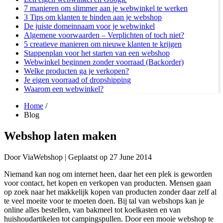
7 manieren om slimmer aan je webwinkel te werken
3 Tips om klanten te binden aan je webshop
De juiste domeinnaam voor je webwinkel
Algemene voorwaarden – Verplichten of toch niet?
5 creatieve manieren om nieuwe klanten te krijgen
Stappenplan voor het starten van een webshop
Webwinkel beginnen zonder voorraad (Backorder)
Welke producten ga je verkopen?
Je eigen voorraad of dropshipping
Waarom een webwinkel?
Home
/
Blog
Webshop laten maken
Door
ViaWebshop |
Geplaatst op
27 June 2014
Niemand kan nog om internet heen, daar het een plek is geworden
voor contact, het kopen en verkopen van producten. Mensen gaan
op zoek naar het makkelijk kopen van producten zonder daar zelf al
te veel moeite voor te moeten doen. Bij tal van webshops kan je
online alles bestellen, van bakmeel tot koelkasten en van
huishoudartikelen tot campingspullen. Door een mooie webshop te