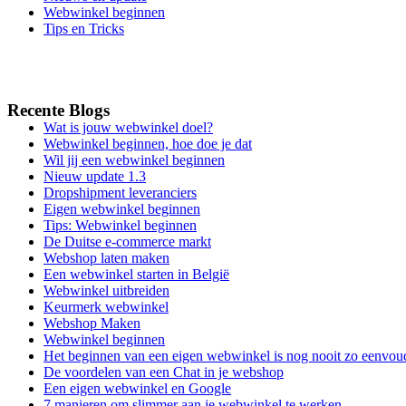
Webwinkel beginnen
Tips en Tricks
Recente Blogs
Wat is jouw webwinkel doel?
Webwinkel beginnen, hoe doe je dat
Wil jij een webwinkel beginnen
Nieuw update 1.3
Dropshipment leveranciers
Eigen webwinkel beginnen
Tips: Webwinkel beginnen
De Duitse e-commerce markt
Webshop laten maken
Een webwinkel starten in België
Webwinkel uitbreiden
Keurmerk webwinkel
Webshop Maken
Webwinkel beginnen
Het beginnen van een eigen webwinkel is nog nooit zo eenvou
De voordelen van een Chat in je webshop
Een eigen webwinkel en Google
7 manieren om slimmer aan je webwinkel te werken