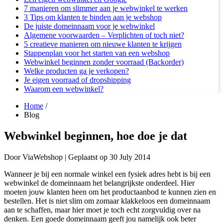
7 manieren om slimmer aan je webwinkel te werken
3 Tips om klanten te binden aan je webshop
De juiste domeinnaam voor je webwinkel
Algemene voorwaarden – Verplichten of toch niet?
5 creatieve manieren om nieuwe klanten te krijgen
Stappenplan voor het starten van een webshop
Webwinkel beginnen zonder voorraad (Backorder)
Welke producten ga je verkopen?
Je eigen voorraad of dropshipping
Waarom een webwinkel?
Home
/
Blog
Webwinkel beginnen, hoe doe je dat
Door
ViaWebshop |
Geplaatst op
30 July 2014
Wanneer je bij een normale winkel een fysiek adres hebt is bij een
webwinkel de domeinnaam het belangrijkste onderdeel. Hier
moeten jouw klanten heen om het productaanbod te kunnen zien en
bestellen. Het is niet slim om zomaar klakkeloos een domeinnaam
aan te schaffen, maar hier moet je toch echt zorgvuldig over na
denken. Een goede domeinnaam geeft jou namelijk ook beter