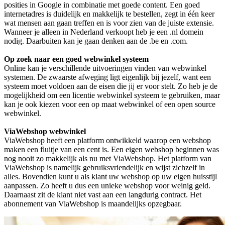
posities in Google in combinatie met goede content. Een goed
internetadres is duidelijk en makkelijk te bestellen, zegt in één keer
wat mensen aan gaan treffen en is voor zien van de juiste extensie.
Wanneer je alleen in Nederland verkoopt heb je een .nl domein
nodig. Daarbuiten kan je gaan denken aan de .be en .com.
Op zoek naar een goed webwinkel systeem
Online kan je verschillende uitvoeringen vinden van webwinkel
systemen. De zwaarste afweging ligt eigenlijk bij jezelf, want een
systeem moet voldoen aan de eisen die jij er voor stelt. Zo heb je de
mogelijkheid om een licentie webwinkel systeem te gebruiken, maar
kan je ook kiezen voor een op maat webwinkel of een open source
webwinkel.
ViaWebshop webwinkel
ViaWebshop heeft een platform ontwikkeld waarop een webshop
maken een fluitje van een cent is. Een eigen webshop beginnen was
nog nooit zo makkelijk als nu met ViaWebshop. Het platform van
ViaWebshop is namelijk gebruiksvriendelijk en wijst zichzelf in
alles. Bovendien kunt u als klant uw webshop op uw eigen huisstijl
aanpassen. Zo heeft u dus een unieke webshop voor weinig geld.
Daarnaast zit de klant niet vast aan een langdurig contract. Het
abonnement van ViaWebshop is maandelijks opzegbaar.