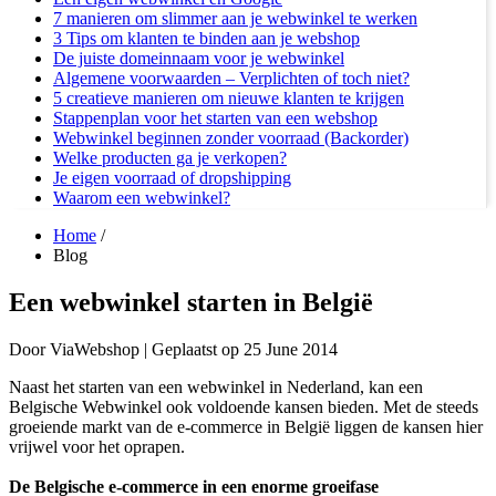
7 manieren om slimmer aan je webwinkel te werken
3 Tips om klanten te binden aan je webshop
De juiste domeinnaam voor je webwinkel
Algemene voorwaarden – Verplichten of toch niet?
5 creatieve manieren om nieuwe klanten te krijgen
Stappenplan voor het starten van een webshop
Webwinkel beginnen zonder voorraad (Backorder)
Welke producten ga je verkopen?
Je eigen voorraad of dropshipping
Waarom een webwinkel?
Home
/
Blog
Een webwinkel starten in België
Door
ViaWebshop |
Geplaatst op
25 June 2014
Naast het starten van een webwinkel in Nederland, kan een
Belgische Webwinkel ook voldoende kansen bieden. Met de steeds
groeiende markt van de e-commerce in België liggen de kansen hier
vrijwel voor het oprapen.
De Belgische e-commerce in een enorme groeifase