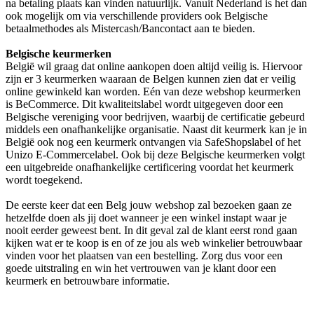
na betaling plaats kan vinden natuurlijk. Vanuit Nederland is het dan
ook mogelijk om via verschillende providers ook Belgische
betaalmethodes als Mistercash/Bancontact aan te bieden.
Belgische keurmerken
België wil graag dat online aankopen doen altijd veilig is. Hiervoor
zijn er 3 keurmerken waaraan de Belgen kunnen zien dat er veilig
online gewinkeld kan worden. Eén van deze webshop keurmerken
is BeCommerce. Dit kwaliteitslabel wordt uitgegeven door een
Belgische vereniging voor bedrijven, waarbij de certificatie gebeurd
middels een onafhankelijke organisatie. Naast dit keurmerk kan je in
België ook nog een keurmerk ontvangen via SafeShopslabel of het
Unizo E-Commercelabel. Ook bij deze Belgische keurmerken volgt
een uitgebreide onafhankelijke certificering voordat het keurmerk
wordt toegekend.
De eerste keer dat een Belg jouw webshop zal bezoeken gaan ze
hetzelfde doen als jij doet wanneer je een winkel instapt waar je
nooit eerder geweest bent. In dit geval zal de klant eerst rond gaan
kijken wat er te koop is en of ze jou als web winkelier betrouwbaar
vinden voor het plaatsen van een bestelling. Zorg dus voor een
goede uitstraling en win het vertrouwen van je klant door een
keurmerk en betrouwbare informatie.