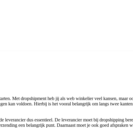
ten. Met dropshipment heb jij als web winkelier veel kansen, maar ook
gen kan voldoen. Hierbij is het vooral belangrijk om langs twee kanten
e leverancier dus essentieel. De leverancier moet bij dropshipping ber
 verzending een belangrijk punt. Daarnaast moet je ook goed afspraken