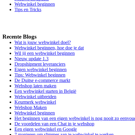
Webwinkel beginnen
Tips en Tricks
Recente Blogs
Wat is jouw webwinkel doel?
Webwinkel beginnen, hoe doe je dat
Wil jij een webwinkel beginnen
Nieuw update 1.3
Dropshipment leveranciers
Eigen webwinkel beginnen
Tips: Webwinkel beginnen
De Duitse e-commerce markt
Webshop laten maken
Een webwinkel starten in België
Webwinkel uitbreiden
Keurmerk webwinkel
Webshop Maken
Webwinkel beginnen
Het beginnen van een eigen webwinkel is nog nooit zo eenvou
De voordelen van een Chat in je webshop
Een eigen webwinkel en Google
7 manieren om slimmer aan je webwinkel te werken